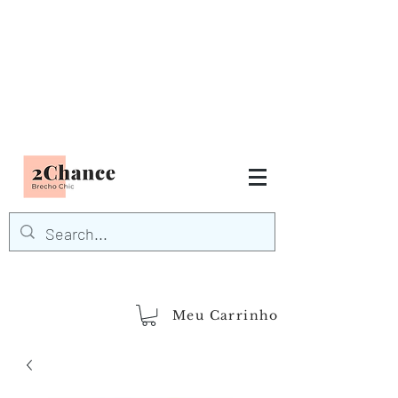
Tudo em até
6 x sem juros
FRETE GRÁTIS para Região
Sudeste
EM COMPRAS
ACIMA DE R$600,00
demais regiões
Frete Grátis
Acima de R$1.000,00
Meu Carrinho