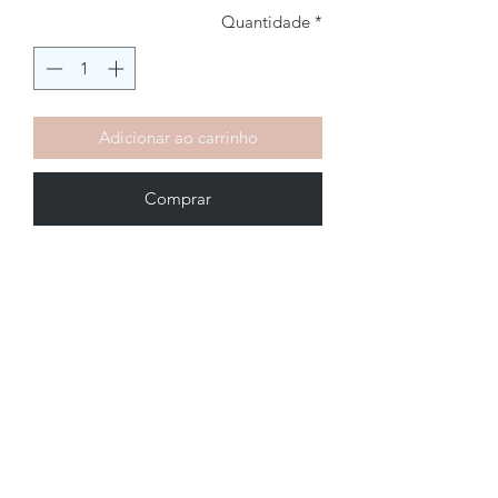
Quantidade
*
Adicionar ao carrinho
Comprar
Brechó2Chance
Quem Somos
Política de Privacidade
Termos de Uso
Perguntas Frequentes
COMO FUNCIONA
Como Vender
Como Comprar