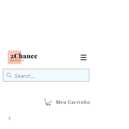
Tudo em até
6 x sem juros
FRETE GRÁTIS para Região
Sudeste
EM COMPRAS
ACIMA DE R$600,00
demais regiões
Frete Grátis
Acima de R$1.000,00
Meu Carrinho