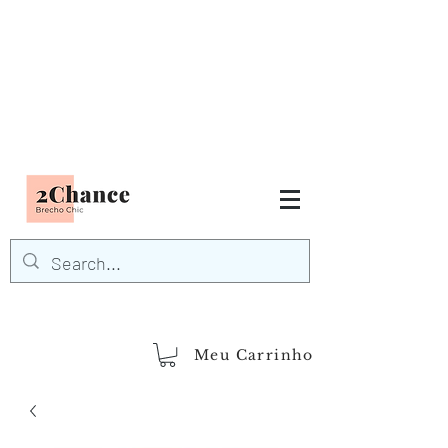
Tudo em até
6 x sem juros
FRETE GRÁTIS para Região
Sudeste
EM COMPRAS
ACIMA DE R$600,00
demais regiões
Frete Grátis
Acima de R$1.000,00
Meu Carrinho