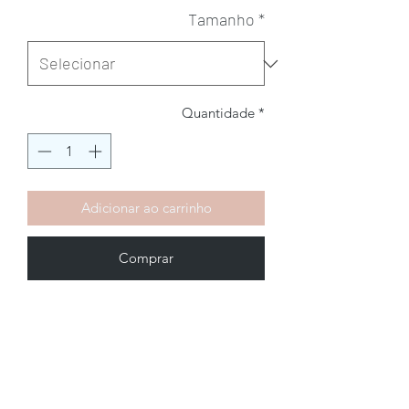
Tamanho
*
Quantidade
*
Adicionar ao carrinho
Comprar
Brechó2Chance
Quem Somos
Política de Privacidade