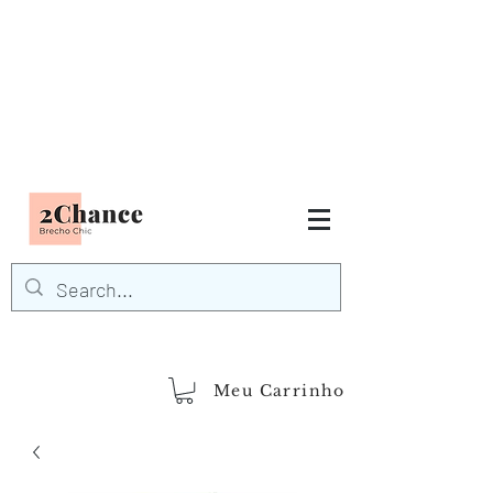
Tudo em até
6 x sem juros
FRETE GRÁTIS para Região
Sudeste
EM COMPRAS
ACIMA DE R$600,00
demais regiões
Frete Grátis
Acima de R$1.000,00
Meu Carrinho