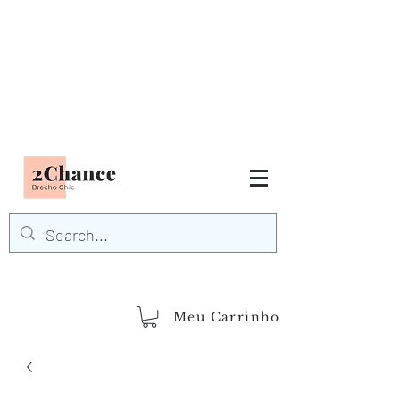
Tudo em até
6 x sem juros
FRETE GRÁTIS para Região
Sudeste
EM COMPRAS
ACIMA DE R$600,00
demais regiões
Frete Grátis
Acima de R$1.000,00
Meu Carrinho