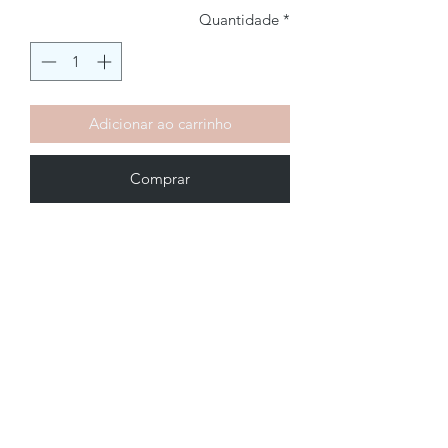
Quantidade
*
Adicionar ao carrinho
Comprar
Brechó2Chance
Quem Somos
Política de Privacidade
Termos de Uso
Perguntas Frequentes
COMO FUNCIONA
Como Vender
Como Comprar