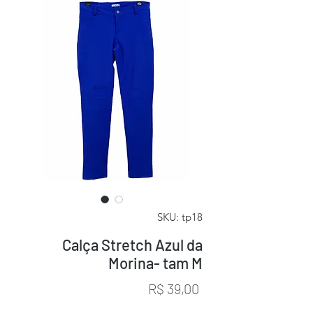
SKU: tp18
Calça Stretch Azul da
Morina- tam M
Preço
R$ 39,00