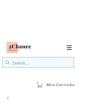
Tudo em até
6 x sem juros
FRETE GRÁTIS para Região
Sudeste
EM COMPRAS
ACIMA DE R$600,00
demais regiões
Frete Grátis
Acima de R$1.000,00
Meu Carrinho