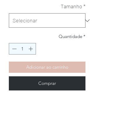
Tamanho
*
Quantidade
*
Adicionar ao carrinho
Comprar
Brechó2Chance
Quem Somos
Política de Privacidade