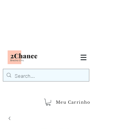
Tudo em até
6 x sem juros
FRETE GRÁTIS para Região
Sudeste
EM COMPRAS
ACIMA DE R$600,00
demais regiões
Frete Grátis
Acima de R$1.000,00
Meu Carrinho