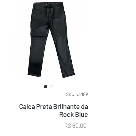
SKU: di489
Calca Preta Brilhante da
Rock Blue
Preço
R$ 60,00