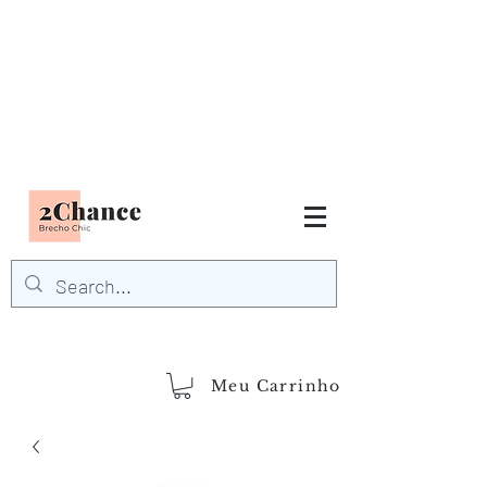
Tudo em até
6 x sem juros
FRETE GRÁTIS para Região
Sudeste
EM COMPRAS
ACIMA DE R$600,00
demais regiões
Frete Grátis
Acima de R$1.000,00
Meu Carrinho