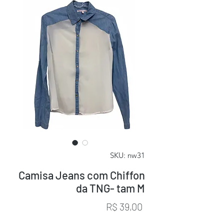
SKU: nw31
Camisa Jeans com Chiffon
da TNG- tam M
Preço
R$ 39,00