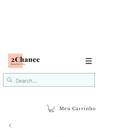
Tudo em até
6 x sem juros
FRETE GRÁTIS para Região
Sudeste
EM COMPRAS
ACIMA DE R$600,00
demais regiões
Frete Grátis
Acima de R$1.000,00
Meu Carrinho