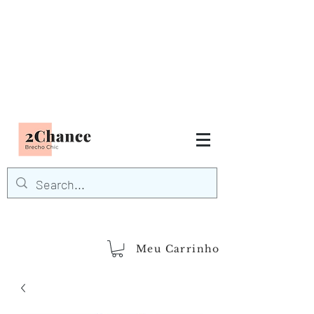
Tudo em até
6 x sem juros
FRETE GRÁTIS para Região
Sudeste
EM COMPRAS
ACIMA DE R$600,00
demais regiões
Frete Grátis
Acima de R$1.000,00
Meu Carrinho