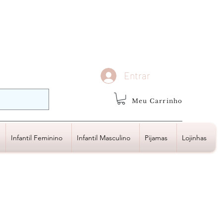
demais regiões
Frete Grátis
Acima de R$1.000,00
Entrar
Meu Carrinho
Infantil Feminino
Infantil Masculino
Pijamas
Lojinhas