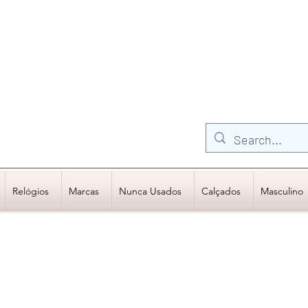
FRETE GRÁTIS para Região Sudeste
EM COMPRAS
ACIMA DE R$600,00
Relógios
Marcas
Nunca Usados
Calçados
Masculino