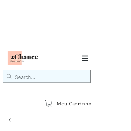
Tudo em até
6 x sem juros
FRETE GRÁTIS para Região
Sudeste
EM COMPRAS
ACIMA DE R$600,00
demais regiões
Frete Grátis
Acima de R$1.000,00
Meu Carrinho