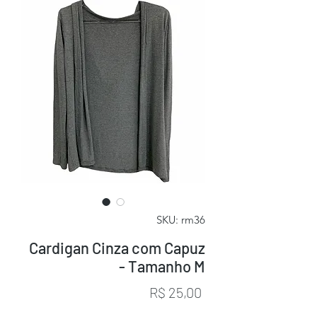
SKU: rm36
Cardigan Cinza com Capuz
- Tamanho M
Preço
R$ 25,00