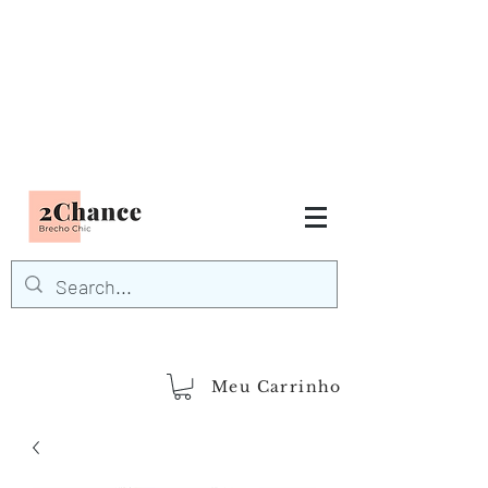
Tudo em até
6 x sem juros
FRETE GRÁTIS para Região
Sudeste
EM COMPRAS
ACIMA DE R$600,00
demais regiões
Frete Grátis
Acima de R$1.000,00
Meu Carrinho