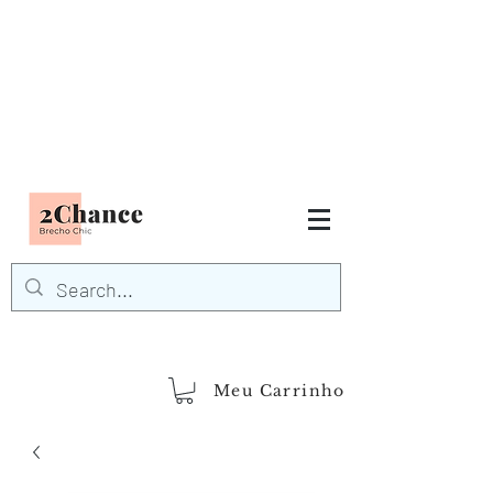
Tudo em até
6 x sem juros
FRETE GRÁTIS para Região
Sudeste
EM COMPRAS
ACIMA DE R$600,00
demais regiões
Frete Grátis
Acima de R$1.000,00
Meu Carrinho