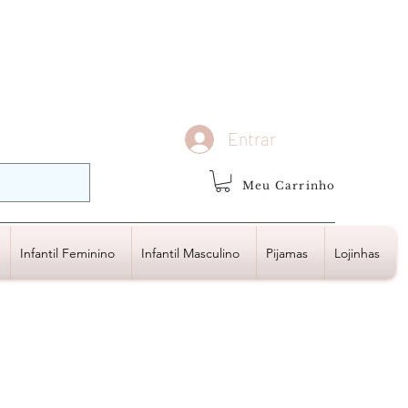
demais regiões
Frete Grátis
Acima de R$1.000,00
Entrar
Meu Carrinho
Infantil Feminino
Infantil Masculino
Pijamas
Lojinhas