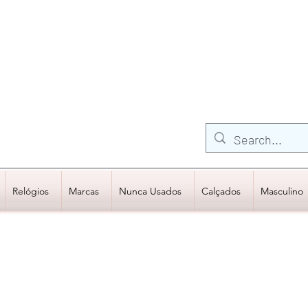
FRETE GRÁTIS para Região Sudeste
EM COMPRAS
ACIMA DE R$600,00
Relógios
Marcas
Nunca Usados
Calçados
Masculino