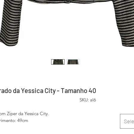
ado da Yessica City - Tamanho 40
SKU: al6
m Zíper da Yessica City.
rimento: 49cm
Sele