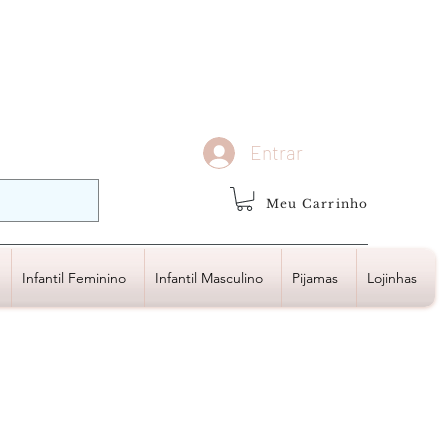
demais regiões
Frete Grátis
Acima de R$1.000,00
Entrar
Meu Carrinho
Infantil Feminino
Infantil Masculino
Pijamas
Lojinhas