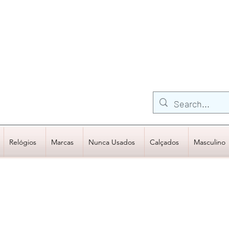
FRETE GRÁTIS para Região Sudeste
EM COMPRAS
ACIMA DE R$600,00
Relógios
Marcas
Nunca Usados
Calçados
Masculino