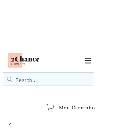
Tudo em até
6 x sem juros
FRETE GRÁTIS para Região
Sudeste
EM COMPRAS
ACIMA DE R$600,00
demais regiões
Frete Grátis
Acima de R$1.000,00
Meu Carrinho