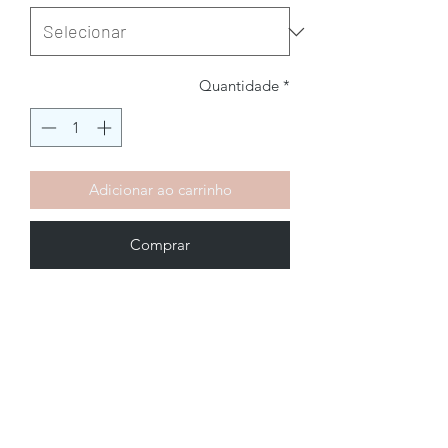
Quantidade
*
Adicionar ao carrinho
Comprar
Brechó2Chance
Quem Somos
Política de Privacidade
Termos de Uso
Perguntas Frequentes