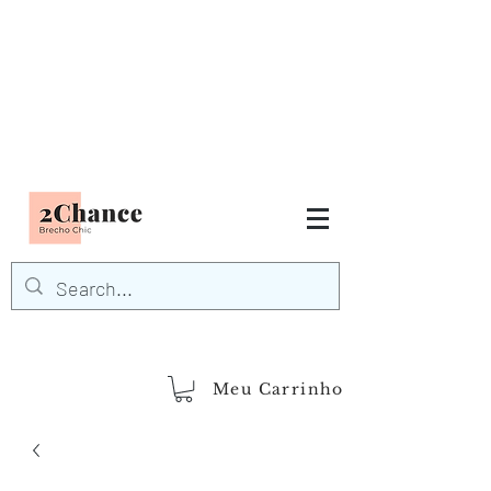
Tudo em até
6 x sem juros
FRETE GRÁTIS para Região
Sudeste
EM COMPRAS
ACIMA DE R$600,00
demais regiões
Frete Grátis
Acima de R$1.000,00
Meu Carrinho