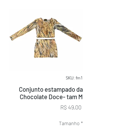
SKU: fm1
Conjunto estampado da
Chocolate Doce- tam M
Preço
R$ 49,00
Tamanho
*