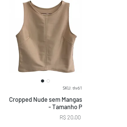
SKU: thr61
Cropped Nude sem Mangas
- Tamanho P
Preço
R$ 20,00