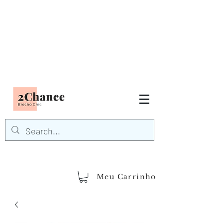
Tudo em até
6 x sem juros
FRETE GRÁTIS para Região
Sudeste
EM COMPRAS
ACIMA DE R$600,00
demais regiões
Frete Grátis
Acima de R$1.000,00
Meu Carrinho