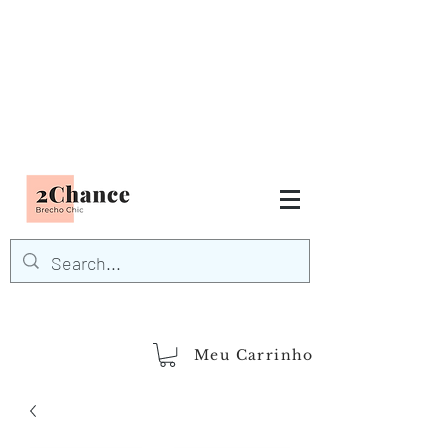
Tudo em até
6 x sem juros
FRETE GRÁTIS para Região
Sudeste
EM COMPRAS
ACIMA DE R$600,00
demais regiões
Frete Grátis
Acima de R$1.000,00
Meu Carrinho