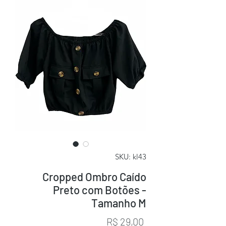
SKU: kl43
Cropped Ombro Caído
Preto com Botões -
Tamanho M
Preço
R$ 29,00