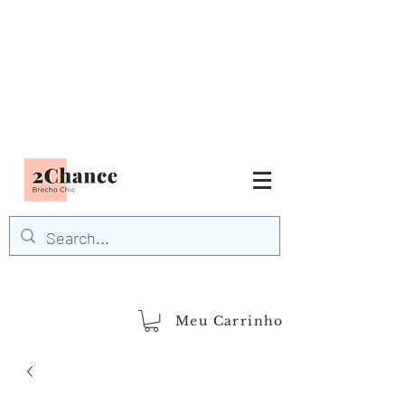
Tudo em até
6 x sem juros
FRETE GRÁTIS para Região
Sudeste
EM COMPRAS
ACIMA DE R$600,00
demais regiões
Frete Grátis
Acima de R$1.000,00
Meu Carrinho