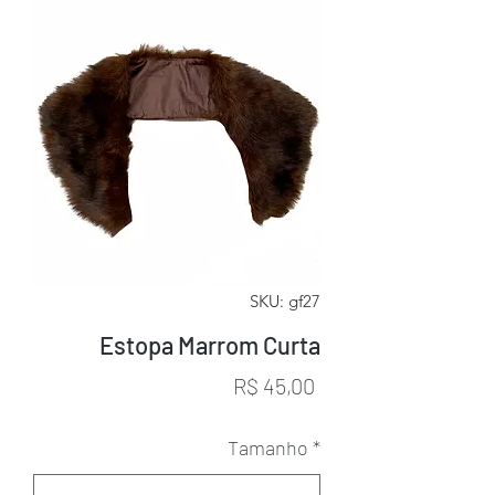
SKU: gf27
Estopa Marrom Curta
Preço
R$ 45,00
Tamanho
*