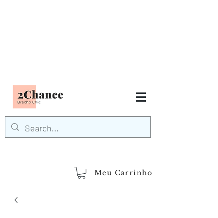
Tudo em até
6 x sem juros
FRETE GRÁTIS para Região
Sudeste
EM COMPRAS
ACIMA DE R$600,00
demais regiões
Frete Grátis
Acima de R$1.000,00
Meu Carrinho