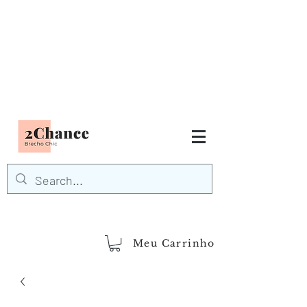
Tudo em até
6 x sem juros
FRETE GRÁTIS para Região
Sudeste
EM COMPRAS
ACIMA DE R$600,00
demais regiões
Frete Grátis
Acima de R$1.000,00
Meu Carrinho