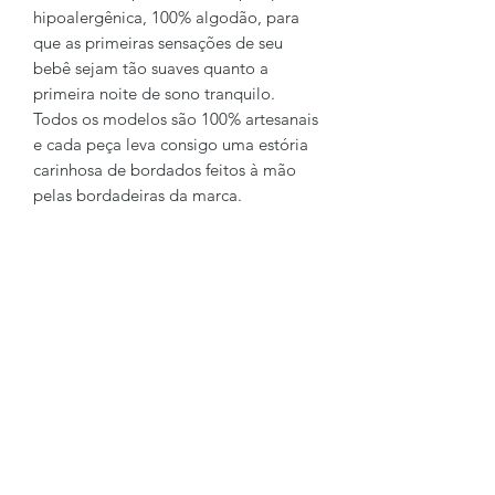
hipoalergênica, 100% algodão, para
que as primeiras sensações de seu
bebê sejam tão suaves quanto a
primeira noite de sono tranquilo.
Todos os modelos são 100% artesanais
e cada peça leva consigo uma estória
carinhosa de bordados feitos à mão
pelas bordadeiras da marca.
Brechó2Chance
Quem Somos
Política de Privacidade
Termos de Uso
Perguntas Frequentes
COMO FUNCIONA
Como Vender
Como Comprar