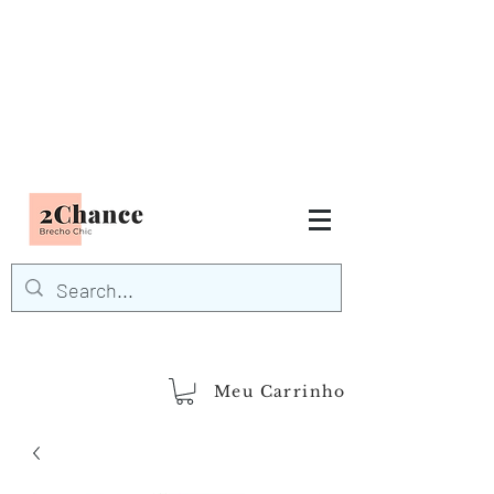
Tudo em até
6 x sem juros
FRETE GRÁTIS para Região
Sudeste
EM COMPRAS
ACIMA DE R$600,00
demais regiões
Frete Grátis
Acima de R$1.000,00
Meu Carrinho