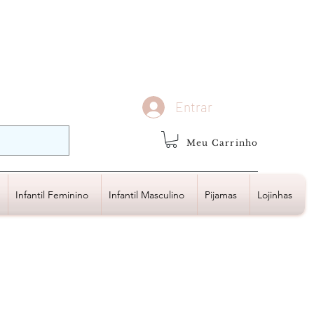
demais regiões
Frete Grátis
Acima de R$1.000,00
Entrar
Meu Carrinho
Infantil Feminino
Infantil Masculino
Pijamas
Lojinhas