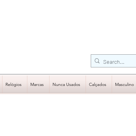
FRETE GRÁTIS para Região Sudeste
EM COMPRAS
ACIMA DE R$600,00
Relógios
Marcas
Nunca Usados
Calçados
Masculino