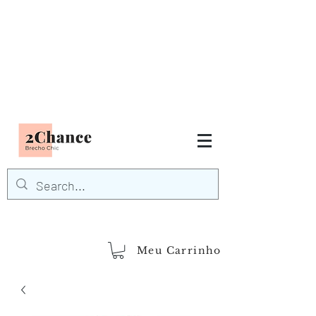
Tudo em até
6 x sem juros
FRETE GRÁTIS para Região
Sudeste
EM COMPRAS
ACIMA DE R$600,00
demais regiões
Frete Grátis
Acima de R$1.000,00
Meu Carrinho