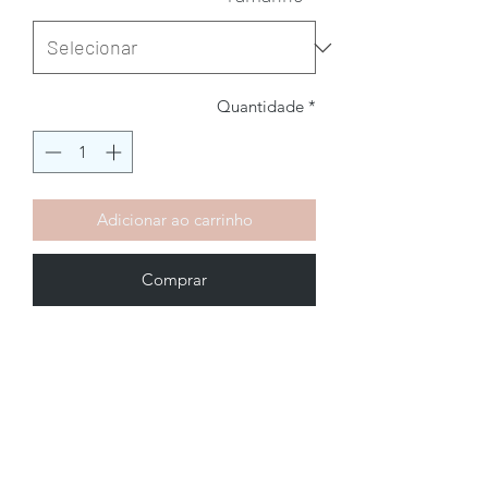
Quantidade
*
Adicionar ao carrinho
Comprar
Brechó2Chance
Quem Somos
Política de Privacidade
Termos de Uso