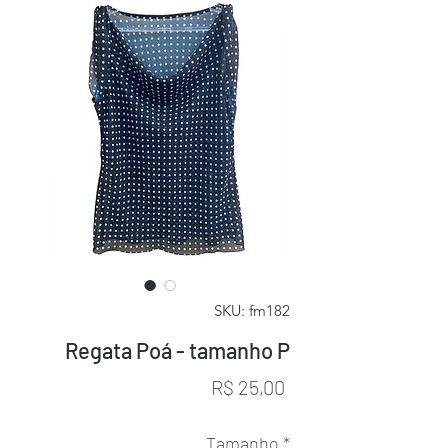
SKU: fm182
Regata Poá - tamanho P
Preço
R$ 25,00
Tamanho
*