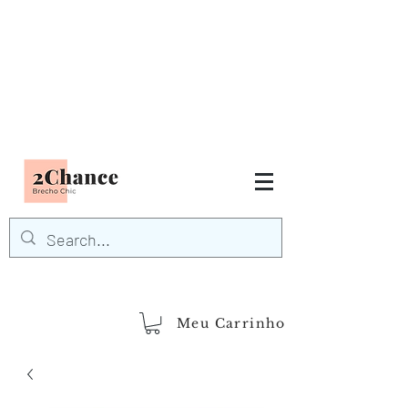
Tudo em até
6 x sem juros
FRETE GRÁTIS para Região
Sudeste
EM COMPRAS
ACIMA DE R$600,00
demais regiões
Frete Grátis
Acima de R$1.000,00
Meu Carrinho