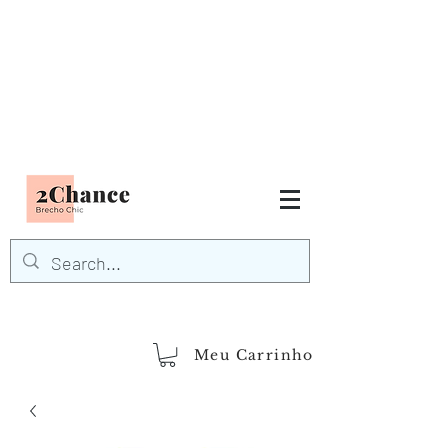
Tudo em até
6 x sem juros
FRETE GRÁTIS para Região
Sudeste
EM COMPRAS
ACIMA DE R$600,00
demais regiões
Frete Grátis
Acima de R$1.000,00
Meu Carrinho