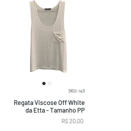
SKU: re3
Regata Viscose Off White
da Etta - Tamanho PP
Preço
R$ 20,00