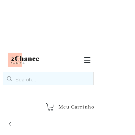
Tudo em até
6 x sem juros
FRETE GRÁTIS para Região
Sudeste
EM COMPRAS
ACIMA DE R$600,00
demais regiões
Frete Grátis
Acima de R$1.000,00
Meu Carrinho