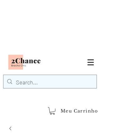
Tudo em até
6 x sem juros
FRETE GRÁTIS para Região
Sudeste
EM COMPRAS
ACIMA DE R$600,00
demais regiões
Frete Grátis
Acima de R$1.000,00
Meu Carrinho