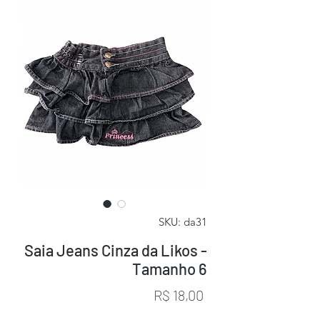
SKU: da31
Saia Jeans Cinza da Likos -
Tamanho 6
Preço
R$ 18,00