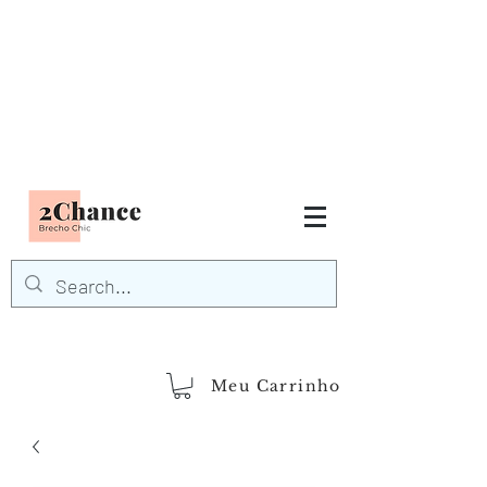
Tudo em até
6 x sem juros
FRETE GRÁTIS para Região
Sudeste
EM COMPRAS
ACIMA DE R$600,00
demais regiões
Frete Grátis
Acima de R$1.000,00
Meu Carrinho