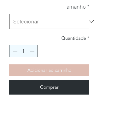
Tamanho
*
Quantidade
*
Adicionar ao carrinho
Comprar
Brechó2Chance
Quem Somos
Política de Privacidade