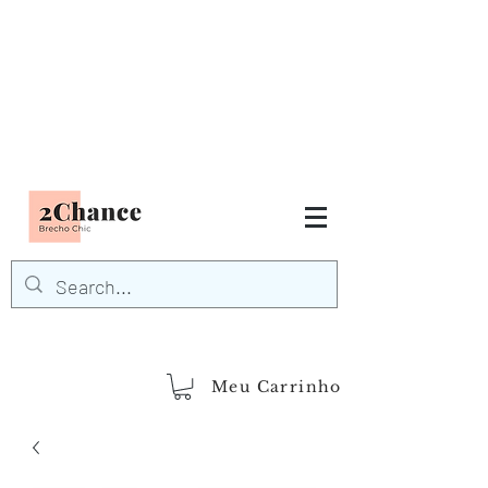
Tudo em até
6 x sem juros
FRETE GRÁTIS para Região
Sudeste
EM COMPRAS
ACIMA DE R$600,00
demais regiões
Frete Grátis
Acima de R$1.000,00
Meu Carrinho