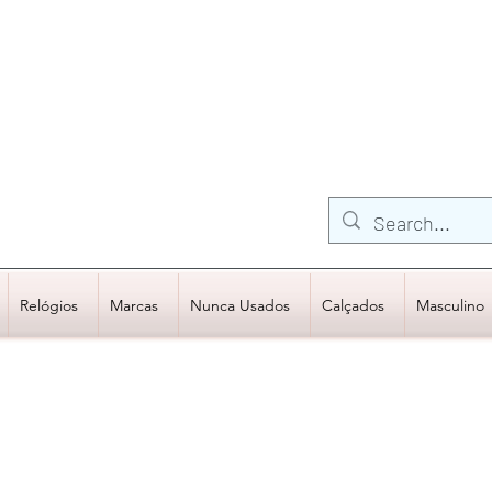
FRETE GRÁTIS para Região Sudeste
EM COMPRAS
ACIMA DE R$600,00
Relógios
Marcas
Nunca Usados
Calçados
Masculino