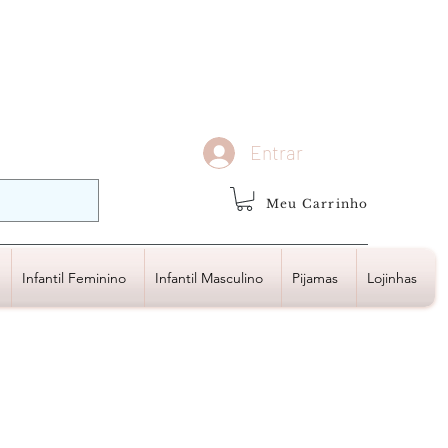
demais regiões
Frete Grátis
Acima de R$1.000,00
Entrar
Meu Carrinho
Infantil Feminino
Infantil Masculino
Pijamas
Lojinhas