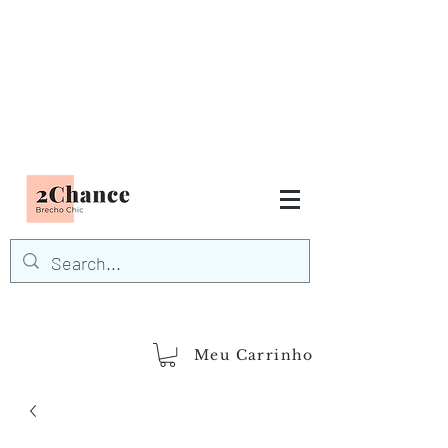
Tudo em até
6 x sem juros
FRETE GRÁTIS para Região
Sudeste
EM COMPRAS
ACIMA DE R$600,00
demais regiões
Frete Grátis
Acima de R$1.000,00
Meu Carrinho