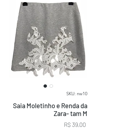
SKU: nw10
Saia Moletinho e Renda da
Zara- tam M
Preço
R$ 39,00