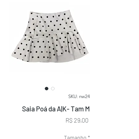
SKU: nw24
Saia Poá da A|K- Tam M
Preço
R$ 29,00
Tamanho
*