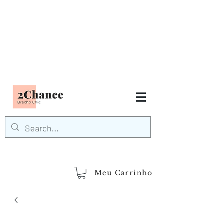
Tudo em até
6 x sem juros
FRETE GRÁTIS para Região
Sudeste
EM COMPRAS
ACIMA DE R$600,00
demais regiões
Frete Grátis
Acima de R$1.000,00
Meu Carrinho