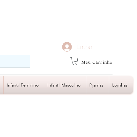
demais regiões
Frete Grátis
Acima de R$1.000,00
Entrar
Meu Carrinho
Infantil Feminino
Infantil Masculino
Pijamas
Lojinhas