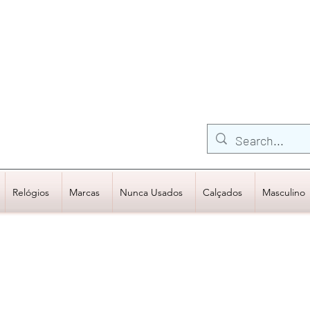
FRETE GRÁTIS para Região Sudeste
EM COMPRAS
ACIMA DE R$600,00
Relógios
Marcas
Nunca Usados
Calçados
Masculino