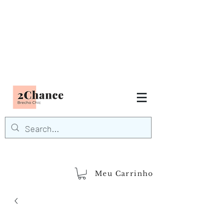
Tudo em até
6 x sem juros
FRETE GRÁTIS para Região
Sudeste
EM COMPRAS
ACIMA DE R$600,00
demais regiões
Frete Grátis
Acima de R$1.000,00
Meu Carrinho