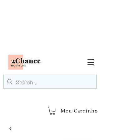
Tudo em até
6 x sem juros
FRETE GRÁTIS para Região
Sudeste
EM COMPRAS
ACIMA DE R$600,00
demais regiões
Frete Grátis
Acima de R$1.000,00
Meu Carrinho