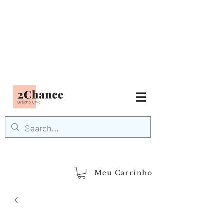
Tudo em até
6 x sem juros
FRETE GRÁTIS para Região
Sudeste
EM COMPRAS
ACIMA DE R$600,00
demais regiões
Frete Grátis
Acima de R$1.000,00
Meu Carrinho