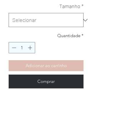
Tamanho
*
Quantidade
*
Adicionar ao carrinho
Comprar
Brechó2Chance
Quem Somos
Política de Privacidade