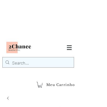
Tudo em até
6 x sem juros
FRETE GRÁTIS para Região
Sudeste
EM COMPRAS
ACIMA DE R$600,00
demais regiões
Frete Grátis
Acima de R$1.000,00
Meu Carrinho