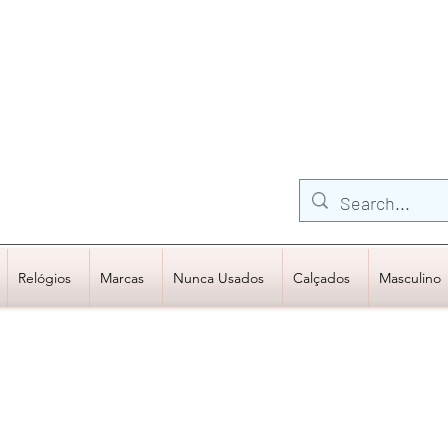
FRETE GRÁTIS para Região Sudeste
EM COMPRAS
ACIMA DE R$600,00
Relógios
Marcas
Nunca Usados
Calçados
Masculino