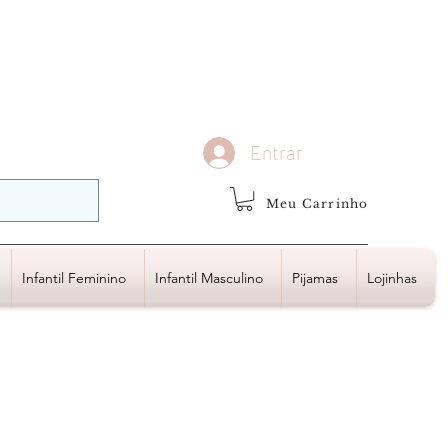
demais regiões
Frete Grátis
Acima de R$1.000,00
Entrar
Meu Carrinho
Infantil Feminino
Infantil Masculino
Pijamas
Lojinhas