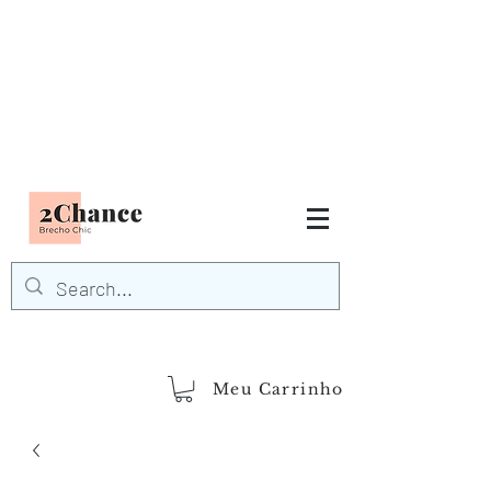
Tudo em até
6 x sem juros
FRETE GRÁTIS para Região
Sudeste
EM COMPRAS
ACIMA DE R$600,00
demais regiões
Frete Grátis
Acima de R$1.000,00
Meu Carrinho