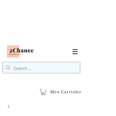
Tudo em até
6 x sem juros
FRETE GRÁTIS para Região
Sudeste
EM COMPRAS
ACIMA DE R$600,00
demais regiões
Frete Grátis
Acima de R$1.000,00
Meu Carrinho