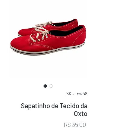
SKU: nw58
Sapatinho de Tecido da
Oxto
Preço
R$ 35,00