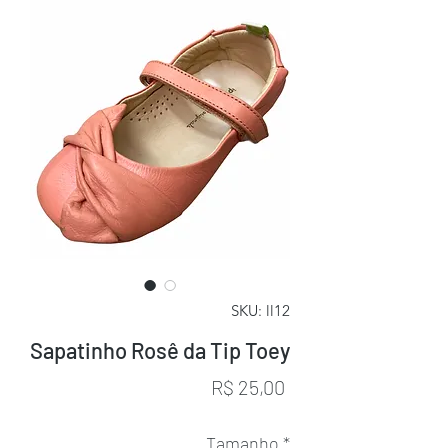
SKU: ll12
Sapatinho Rosê da Tip Toey
Preço
R$ 25,00
Tamanho
*