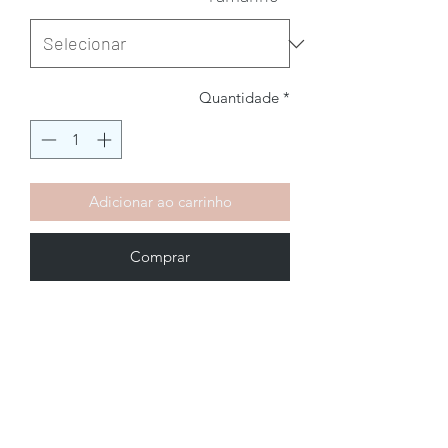
Quantidade
*
Adicionar ao carrinho
Comprar
Brechó2Chance
Quem Somos
Política de Privacidade
Termos de Uso