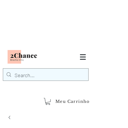
Tudo em até
6 x sem juros
FRETE GRÁTIS para Região
Sudeste
EM COMPRAS
ACIMA DE R$600,00
demais regiões
Frete Grátis
Acima de R$1.000,00
Meu Carrinho