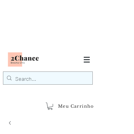
Tudo em até
6 x sem juros
FRETE GRÁTIS para Região
Sudeste
EM COMPRAS
ACIMA DE R$600,00
demais regiões
Frete Grátis
Acima de R$1.000,00
Meu Carrinho