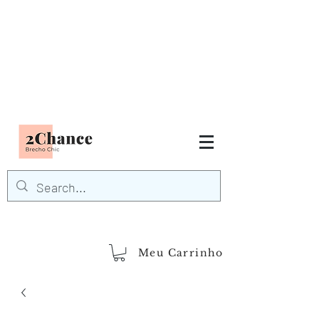
Tudo em até
6 x sem juros
FRETE GRÁTIS para Região
Sudeste
EM COMPRAS
ACIMA DE R$600,00
demais regiões
Frete Grátis
Acima de R$1.000,00
Meu Carrinho