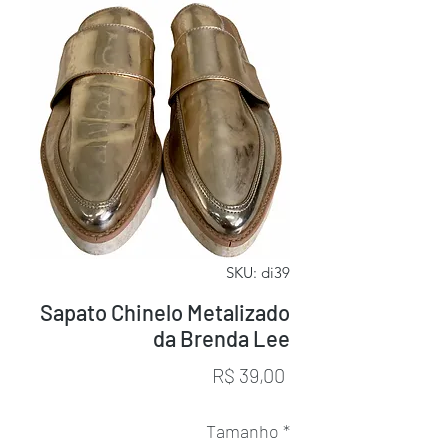
SKU: di39
Sapato Chinelo Metalizado
da Brenda Lee
Preço
R$ 39,00
Tamanho
*