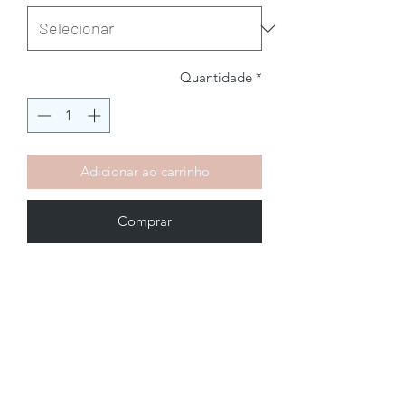
Quantidade
*
Adicionar ao carrinho
Comprar
Brechó2Chance
Quem Somos
Política de Privacidade
Termos de Uso
Perguntas Frequentes