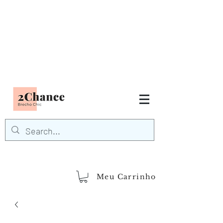
Tudo em até
6 x sem juros
FRETE GRÁTIS para Região
Sudeste
EM COMPRAS
ACIMA DE R$600,00
demais regiões
Frete Grátis
Acima de R$1.000,00
Meu Carrinho