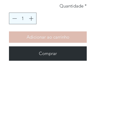
Quantidade
*
Adicionar ao carrinho
Comprar
Brechó2Chance
Quem Somos
Política de Privacidade
Termos de Uso
Perguntas Frequentes
COMO FUNCIONA
Como Vender
Como Comprar