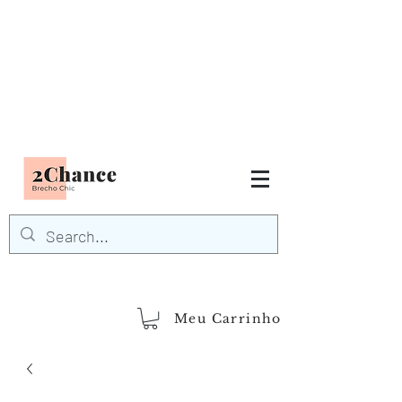
Tudo em até
6 x sem juros
FRETE GRÁTIS para Região
Sudeste
EM COMPRAS
ACIMA DE R$600,00
demais regiões
Frete Grátis
Acima de R$1.000,00
Meu Carrinho