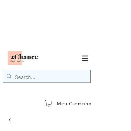
Tudo em até
6 x sem juros
FRETE GRÁTIS para Região
Sudeste
EM COMPRAS
ACIMA DE R$600,00
demais regiões
Frete Grátis
Acima de R$1.000,00
Meu Carrinho