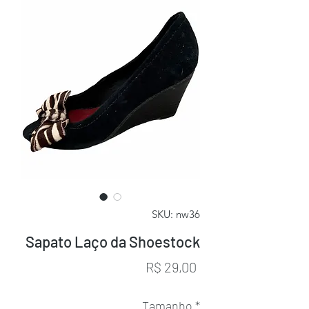
SKU: nw36
Sapato Laço da Shoestock
Preço
R$ 29,00
Tamanho
*