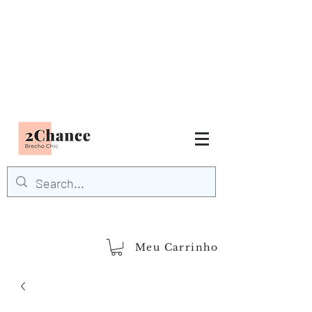
Tudo em até
6 x sem juros
FRETE GRÁTIS para Região
Sudeste
EM COMPRAS
ACIMA DE R$600,00
demais regiões
Frete Grátis
Acima de R$1.000,00
Meu Carrinho